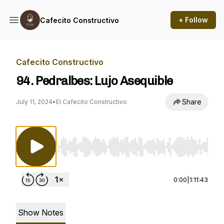
+ Follow
Cafecito Constructivo
Cafecito Constructivo
94. Pedralbes: Lujo Asequible
Share
July 11, 2024
•
El Cafecito Constructivo
Use Left/Right to seek, Home/End to jump to st
0:00
|
1:11:43
Show Notes